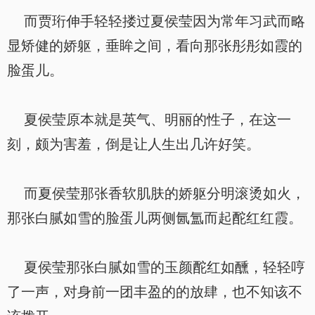
而贾珩伸手轻轻搂过夏侯莹因为常年习武而略
显矫健的娇躯，垂眸之间，看向那张彤彤如霞的
脸蛋儿。
夏侯莹原本就是英气、明丽的性子，在这一
刻，颇为害羞，倒是让人生出几许好笑。
而夏侯莹那张香软肌肤的娇躯分明滚烫如火，
那张白腻如雪的脸蛋儿两侧氤氲而起酡红红霞。
夏侯莹那张白腻如雪的玉颜酡红如醺，轻轻哼
了一声，对身前一团丰盈的的放肆，也不知该不