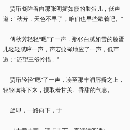
贾珩凝眸看向那张明媚如霞的脸蛋儿，低声
道：“秋芳，天色不早了，咱们也早些歇着吧。”
傅秋芳轻轻“嗯”了一声，那张白腻如雪的脸蛋
儿轻轻腻哼一声，声若蚊蝇地应了一声，低声
道：“还望王爷怜惜。”
贾珩轻轻“嗯”了一声，凑至那丰润唇瓣之上，
轻轻噙将下来，攫取着甘美、香甜的气息。
旋即，一路向下，于