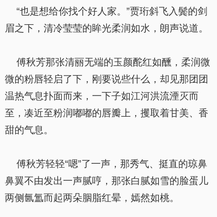
“也是想给你找个好人家。”贾珩斜飞入鬓的剑
眉之下，清冷莹莹的眸光柔润如水，朗声说道。
傅秋芳那张清丽无端的玉颜酡红如醺，柔润微
微的粉唇轻启了下，刚要说些什么，却见那团团
温热气息扑面而来，一下子如江河洪流湮灭而
至，凑近至粉润嘟嘟的唇瓣上，攫取着甘美、香
甜的气息。
傅秋芳轻轻“嗯”了一声，那秀气、挺直的琼鼻
鼻翼不由发出一声腻哼，那张白腻如雪的脸蛋儿
两侧氤氲而起两朵胭脂红晕，嫣然如桃。