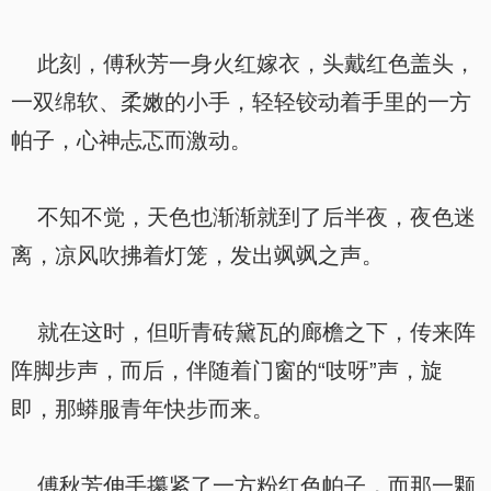
此刻，傅秋芳一身火红嫁衣，头戴红色盖头，
一双绵软、柔嫩的小手，轻轻铰动着手里的一方
帕子，心神忐忑而激动。
不知不觉，天色也渐渐就到了后半夜，夜色迷
离，凉风吹拂着灯笼，发出飒飒之声。
就在这时，但听青砖黛瓦的廊檐之下，传来阵
阵脚步声，而后，伴随着门窗的“吱呀”声，旋
即，那蟒服青年快步而来。
傅秋芳伸手攥紧了一方粉红色帕子，而那一颗