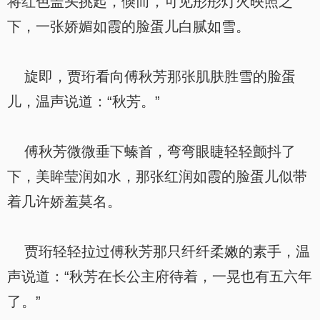
将红色盖头挑起，倏而，可见彤彤灯火映照之
下，一张娇媚如霞的脸蛋儿白腻如雪。
旋即，贾珩看向傅秋芳那张肌肤胜雪的脸蛋
儿，温声说道：“秋芳。”
傅秋芳微微垂下螓首，弯弯眼睫轻轻颤抖了
下，美眸莹润如水，那张红润如霞的脸蛋儿似带
着几许娇羞莫名。
贾珩轻轻拉过傅秋芳那只纤纤柔嫩的素手，温
声说道：“秋芳在长公主府待着，一晃也有五六年
了。”