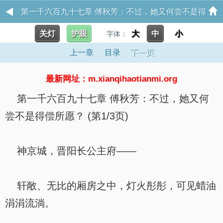
第一千六百九十七章 傅秋芳：不过，她又何尝不是得
关灯
护眼
大
中
小
偿所愿？ 红楼之挽天倾
字体：
上一章
目录
下一页
最新网址：m.xianqihaotianmi.org
第一千六百九十七章 傅秋芳：不过，她又何
尝不是得偿所愿？ (第1/3页)
神京城，晋阳长公主府——
轩敞、无比的厢房之中，灯火彤彤，可见蜡油
涓涓流淌。