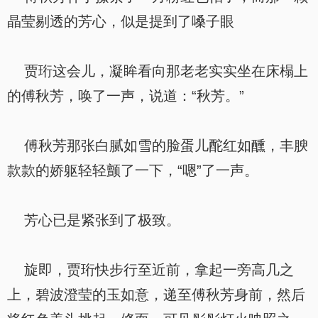
晶莹剔透的芳心，似是提到了嗓子眼
贾珩这会儿，凝眸看向那老老实实坐在床榻上
的傅秋芳，唤了一声，说道：“秋芳。”
傅秋芳那张白腻如雪的脸蛋儿酡红如醺，丰腴
款款的娇躯轻轻颤了一下，“嗯”了一声。
芳心已是紧张到了极致。
旋即，贾珩快步行至近前，拿起一旁高几之
上，碧波澄莹的玉如意，递至傅秋芳身前，然后