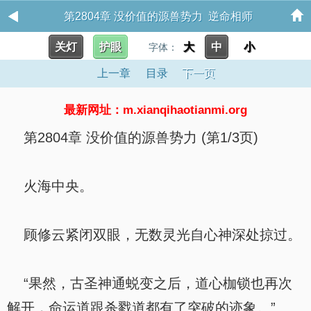
第2804章 没价值的源兽势力 逆命相师
关灯
护眼
大
中
小
字体：
上一章
目录
下一页
最新网址：m.xianqihaotianmi.org
第2804章 没价值的源兽势力 (第1/3页)
火海中央。
顾修云紧闭双眼，无数灵光自心神深处掠过。
“果然，古圣神通蜕变之后，道心枷锁也再次
解开，命运道跟杀戮道都有了突破的迹象。”