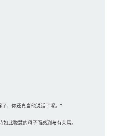
了，你还真当他说话了呢。”
侍如此聪慧的母子而感到与有荣焉。