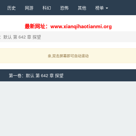
历史 
网游 
科幻 
恐怖 
其他 
榜单 
最新网址：www.xianqihaotianmi.org
默认 第 642 章 探望
亲,双击屏幕即可自动滚动 
第一卷：默认 第 642 章 探望