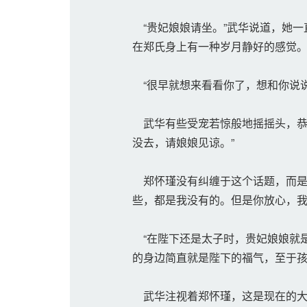
“贵妃娘娘请坐。”武华说道，她一
在郑氏身上有一种岁月静好的感觉
“很早就想来看看你了，想和你说说
武华有些受宠若惊般地摇摇头，恭敬地
没去，请娘娘见谅。”
郑怀瑾没有纠缠于这个话题，而是
些，都是我没有的。但是你放心，我
“在陛下还是太子时，贵妃娘娘就
的身边简直就是陛下的福气，至于孩
武华注视着郑怀瑾，这是现在的大