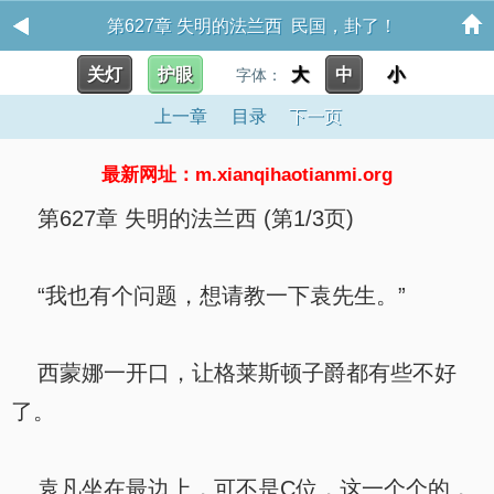
第627章 失明的法兰西 民国，卦了！
关灯
护眼
大
中
小
字体：
上一章
目录
下一页
最新网址：m.xianqihaotianmi.org
第627章 失明的法兰西 (第1/3页)
“我也有个问题，想请教一下袁先生。”
西蒙娜一开口，让格莱斯顿子爵都有些不好
了。
袁凡坐在最边上，可不是C位，这一个个的，