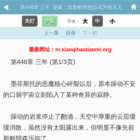
第448章 三年 漫威：我靠献祭物品成为祖宗人
关灯
护眼
大
中
小
字体：
上一章
目录
下一页
最新网址：m.xianqihaotianmi.org
第448章 三年 (第1/3页)
墨菲斯托的恶魔核心碎裂以后，原本躁动不安
的口袋宇宙立刻陷入了某种奇异的寂静。
躁动的岩浆停止了翻涌，天空中厚重的云层缓
缓消散，虽然没有太阳露出来，但明显不像先前
那般阴森压抑了。