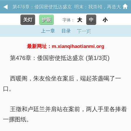
第476章：倭国密使抵达盛京 明末：我崇祯，再造大
关灯
护眼
大
中
小
字体：
明
上一章
目录
下一页
最新网址：m.xianqihaotianmi.org
第476章：倭国密使抵达盛京 (第1/3页)
西暖阁，朱友俭坐在案后，端起茶盏喝了一
口。
王徵和卢廷兰并肩站在案前，两人手里各捧着
一摞图纸。