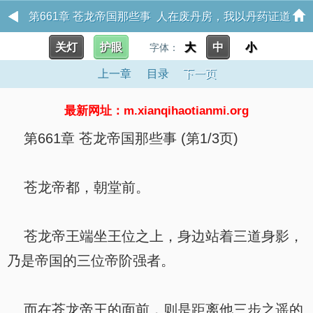
第661章 苍龙帝国那些事 人在废丹房，我以丹药证道
关灯
护眼
大
中
小
字体：
成仙！
上一章
目录
下一页
最新网址：m.xianqihaotianmi.org
第661章 苍龙帝国那些事 (第1/3页)
苍龙帝都，朝堂前。
苍龙帝王端坐王位之上，身边站着三道身影，
乃是帝国的三位帝阶强者。
而在苍龙帝王的面前，则是距离他三步之遥的