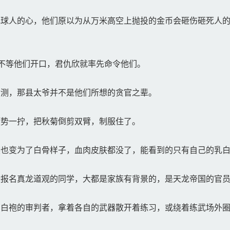
球人的心，他们原以为从万米高空上抛投的金币会砸伤砸死人的
不等他们开口，君仇欣就率先命令他们。
测，那县太爷并不是他们所想的贪官之辈。
势一拧，把秋菊倒剪双臂，制服住了。
也变为了白骨样子，血肉皮肤都没了，能看到的只有自己的乳白
报名真龙道观的同学，大都是家族有背景的，是天龙帝国的官
白袍的审判者，拿着各自的武器散开着练习，或绕着练武场外圈