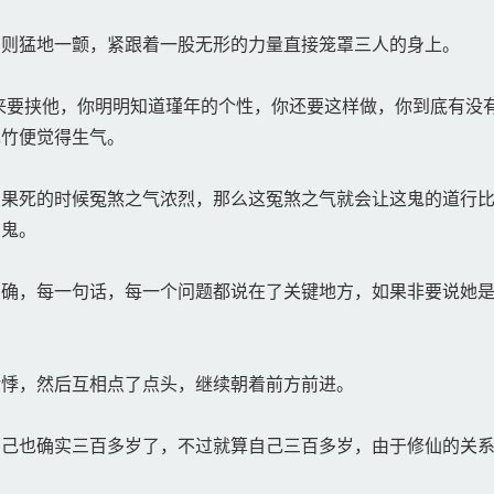
则猛地一颤，紧跟着一股无形的力量直接笼罩三人的身上。
要挟他，你明明知道瑾年的个性，你还要这样做，你到底有没有
宛竹便觉得生气。
果死的时候冤煞之气浓烈，那么这冤煞之气就会让这鬼的道行比
厉鬼。
确，每一句话，每一个问题都说在了关键地方，如果非要说她是
悸，然后互相点了点头，继续朝着前方前进。
己也确实三百多岁了，不过就算自己三百多岁，由于修仙的关系