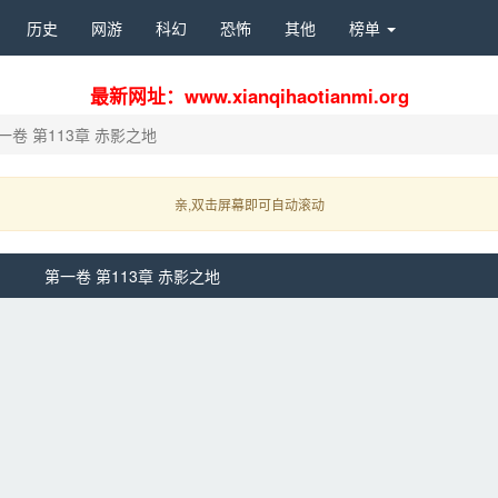
历史 
网游 
科幻 
恐怖 
其他 
榜单 
最新网址：www.xianqihaotianmi.org
一卷 第113章 赤影之地
亲,双击屏幕即可自动滚动 
第一卷 第113章 赤影之地