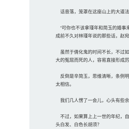
话音落，笼罩在这座山上的大道法
“可你也不该拿瑾年和简玉的婚事来
成前不久对林瑾年说的那些话，赵
虽然于倩化鬼的时间不长，不过如
大的冤屈而死的人，容易直接形成
反倒是辛简玉，思维清晰，条例明
太相信。
我们几人愣了一会儿，心头有些余
不过，如果算上上一世的年纪，自
头白发、白色长胡须？