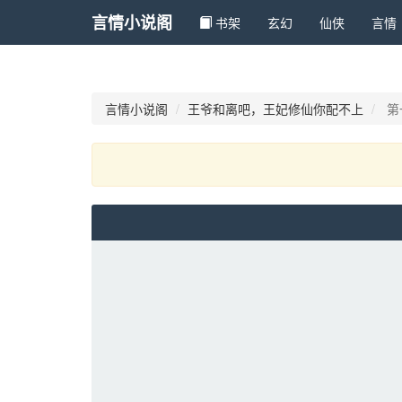
言情小说阁
书架
玄幻 
仙侠 
言情 
言情小说阁
王爷和离吧，王妃修仙你配不上
第