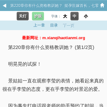
第220章你有什么资格教训她？ 挺孕肚嫁首长，七零
关灯
护眼
大
中
小
美人名动京圈
字体：
上一章
目录
下一页
最新网址：m.xianqihaotianmi.org
第220章你有什么资格教训她？ (第1/2页)
明晃晃的试探！
景姑姑一直在观察李莹的表情，她看起来真的
很在乎李莹的态度，更在乎李莹的对景迟的爱。
因为事先打电话跟老师的助手预约了时间，当