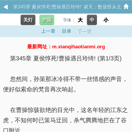
第345章 夏侯惇死!曹操遇吕玲绮! 诸天：数值怪从北
关灯
护眼
大
中
小
宋末年开始
字体：
上一章
目录
下一页
最新网址：m.xianqihaotianmi.org
第345章 夏侯惇死!曹操遇吕玲绮! (第1/3页)
忽然间，孙策那冰冷得不带一丝情感的声音，
便好似索命的梵音再次响起。
在曹操惊骇欲绝的目光中，这名年轻的江东之
虎，不知何时已策马迂回，杀气腾腾地拦在了谷
口附近。