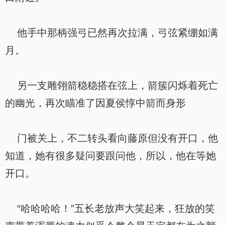
他手中那柄强弓已然再次拉满，弓弦紧绷如满
月。
另一支雕翎箭稳稳搭在弦上，箭簇闪烁着死亡
的幽光，再次瞄准了因夏侯惇中箭而身形
门被关上，不二转头看向藤原但没有开口，他
知道，她有很多疑问要跟问他，所以，他在等她
开口。
“哈哈哈哈！”五长老放声大笑起来，狂放的笑