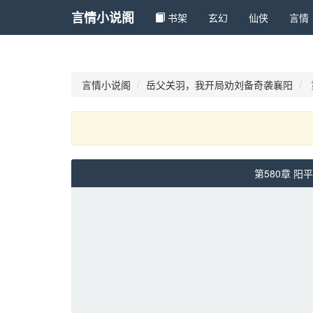
言情小说阁
书架
玄幻 
仙侠 
言情 
言情小说阁
岳父关羽，我开局劝刘备奇袭襄阳
第580章 