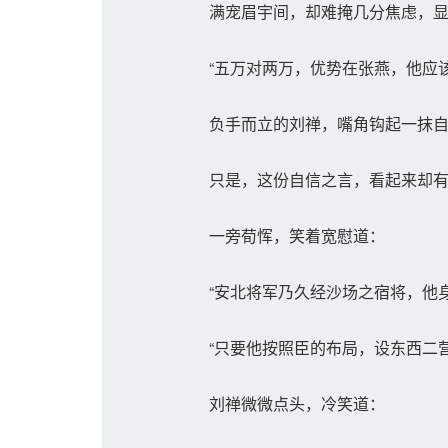
满宠眉宇间，却难掩几分焦虑，显
“五万对两万，优势在张燕，他应该
负手而立的刘禅，嘴角钩起一抹自
只是，这份自信之言，看起来却有
一旁荀恽，笑着宽慰道：
“安北将军乃久经沙场之宿将，他身
“只要他按照臣的布局，设东西二营
刘禅微微点头，冷笑道：