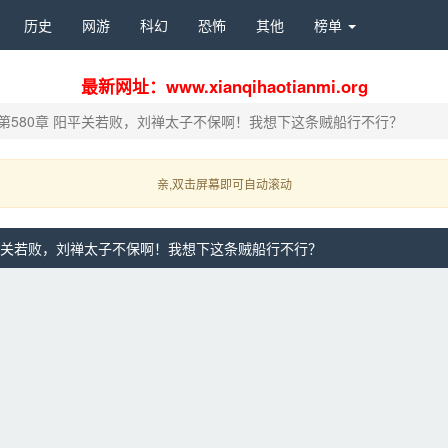
历史 
网游 
科幻 
恐怖 
其他 
榜单 
最新网址：www.xianqihaotianmi.org
第580章 阳平关若败，刘禅太子不保啊！我想下这条贼船行不行？
亲,双击屏幕即可自动滚动 
阳平关若败，刘禅太子不保啊！我想下这条贼船行不行？