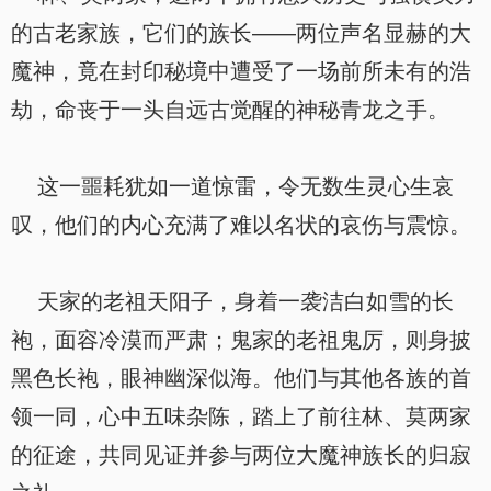
的古老家族，它们的族长——两位声名显赫的大
魔神，竟在封印秘境中遭受了一场前所未有的浩
劫，命丧于一头自远古觉醒的神秘青龙之手。
这一噩耗犹如一道惊雷，令无数生灵心生哀
叹，他们的内心充满了难以名状的哀伤与震惊。
天家的老祖天阳子，身着一袭洁白如雪的长
袍，面容冷漠而严肃；鬼家的老祖鬼厉，则身披
黑色长袍，眼神幽深似海。他们与其他各族的首
领一同，心中五味杂陈，踏上了前往林、莫两家
的征途，共同见证并参与两位大魔神族长的归寂