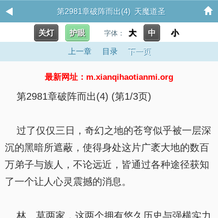
第2981章破阵而出(4) 天魔道圣
关灯
护眼
大
中
小
字体：
上一章
目录
下一页
最新网址：m.xianqihaotianmi.org
第2981章破阵而出(4) (第1/3页)
过了仅仅三日，奇幻之地的苍穹似乎被一层深
沉的黑暗所遮蔽，使得身处这片广袤大地的数百
万弟子与族人，不论远近，皆通过各种途径获知
了一个让人心灵震撼的消息。
林、莫两家，这两个拥有悠久历史与强横实力