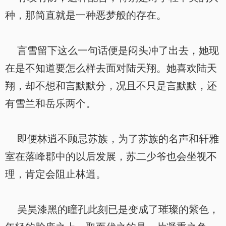
种，那简直就是一种恶梦般的存在。
言雪留下这么一句话便是闷头冲了出去，她现
在是不知道要怎么样去面对陆天翔。她喜欢陆天
翔，却不想和言默默分，况且不只是言默默，还
有雪兰和岳乐两个。
即便林逍不顾忌苏族，为了苏族的名声和轩雅
室在落峰郡中的以后发展，苏二少爷也会坐视不
理，肯定会阻止林逍。
吴昊漆黑的瞳孔此刻已是变成了璀璨的紫色，