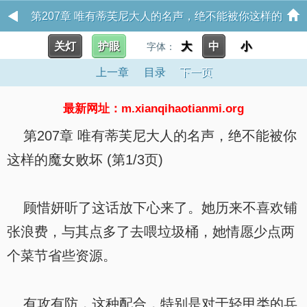
第207章 唯有蒂芙尼大人的名声，绝不能被你这样的
关灯
护眼
大
中
小
魔女败坏 谁说要向魔女效忠？
字体：
上一章
目录
下一页
最新网址：m.xianqihaotianmi.org
第207章 唯有蒂芙尼大人的名声，绝不能被你
这样的魔女败坏 (第1/3页)
顾惜妍听了这话放下心来了。她历来不喜欢铺
张浪费，与其点多了去喂垃圾桶，她情愿少点两
个菜节省些资源。
有攻有防，这种配合，特别是对于轻甲类的兵