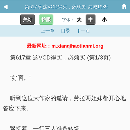
第617章 这VCD得买，必须买 港城1985
关灯
护眼
大
中
小
字体：
上一章
目录
下一页
最新网址：m.xianqihaotianmi.org
第617章 这VCD得买，必须买 (第1/3页)
“好啊。”
听到这位大作家的邀请，劳拉两姐妹都开心地
答应下来。
紧接着，一行三人准备转场。