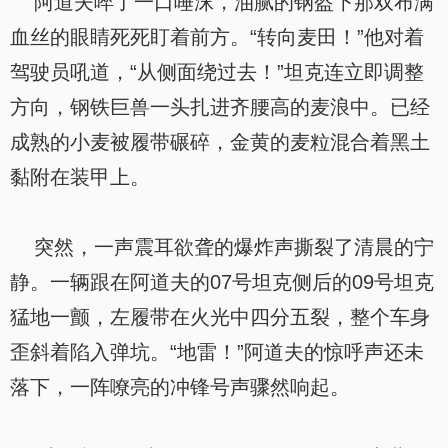
阿道夫啐了一口唾沫，油腻的钢盔下那双布满
血丝的眼睛死死盯着前方。“转向麦田！”他对着
驾驶员吼道，“从侧面绕过去！”坦克连立即调整
方向，钢铁巨兽一头扎进齐腰高的麦浪中。已经
成熟的小麦被履带碾碎，金黄的麦粒混合着黑土
黏附在装甲上。
突然，一声震耳欲聋的爆炸声撕裂了清晨的宁
静。一辆跟在阿道夫的07号坦克侧后的09号坦克
猛地一颤，左履带在火光中四分五裂，整个车身
歪斜着陷入弹坑。“地雷！”阿道夫的惊呼声还未
落下，一阵嘹亮的冲锋号声骤然响起。