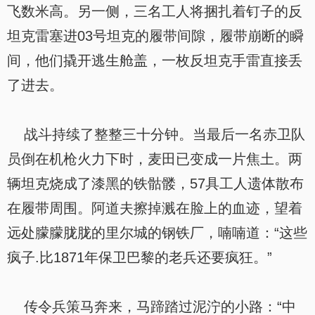
飞数米高。另一侧，三名工人将捆扎着钉子的反
坦克雷塞进03号坦克的履带间隙，履带崩断的瞬
间，他们撬开逃生舱盖，一枚反坦克手雷直接丢
了进去。
战斗持续了整整三十分钟。当最后一名赤卫队
员倒在机枪火力下时，麦田已变成一片焦土。两
辆坦克烧成了漆黑的铁骷髅，57具工人遗体散布
在履带周围。阿道夫擦掉溅在脸上的血迹，望着
远处朦朦胧胧的里尔城的钢铁厂，喃喃道：“这些
疯子.比1871年保卫巴黎的老兵还要疯狂。”
传令兵策马奔来，马蹄踏过泥泞的小路：“中