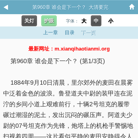
第960章 谁会是下一个？ 大清要完
关灯
护眼
大
中
小
字体：
上一章
目录
下一页
最新网址：m.xianqihaotianmi.org
第960章 谁会是下一个？ (第1/3页)
1884年9月10日清晨，里尔郊外的麦田在晨雾
中泛着金色的波浪。鲁登道夫中尉的装甲连在泥
泞的乡间小道上艰难前行，十辆2号坦克的履带
碾过潮湿的泥土，发出沉闷的碾压声。阿道夫少
尉的07号坦克作为先锋，炮塔上的机枪手警惕地
扫视着四周——这片看似平静的麦田安静得令人