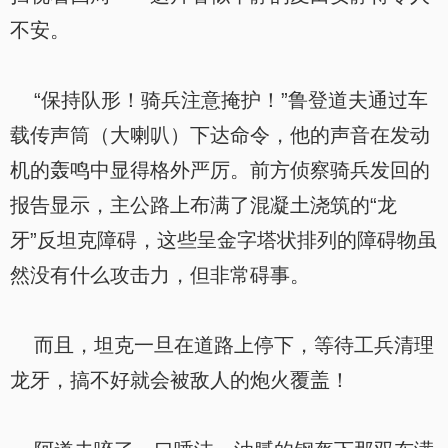
不安。
“保持队形！骑兵注意掩护！”鲁登道夫通过车
载传声筒（大喇叭）下达命令，他的声音在发动
机的轰鸣中显得格外严厉。前方侦察骑兵发回的
报告显示，主公路上布满了混凝土浇筑的“龙
牙”反坦克障碍，这些呈金字塔状排列的障碍物虽
然没有什么攻击力，但非常碍事。
而且，坦克一旦在道路上停下，等待工兵清理
龙牙，搞不好就会被敌人的炮火覆盖！