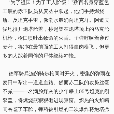
“为了祖国！为了工人阶级！”数百名身穿蓝色
工装的赤卫队员从麦丛中跃起，他们手持燃烧
瓶、反坦克手雷，像潮水般涌向坦克群。阿道夫
猛地推开炮塔舱盖，抄起架在炮塔顶上的马克沁
机枪，枪口喷吐出致命的火舌。子弹呼啸着穿过
麦秆，将冲在最前面的工人打得血肉横飞，但更
多的人踩着同伴的尸体继续冲锋。
德军骑兵连的骑步枪同时开火，密集的弹雨在
麦田中犁出一道道血路。然而赤卫队的攻势丝毫
不减——一名满脸煤灰的少年攀上05号坦克的引
擎盖，将燃烧瓶狠狠砸进观察窗。炽热的火焰瞬
间吞噬了车舱，弹药被引燃的二次爆炸将炮塔掀