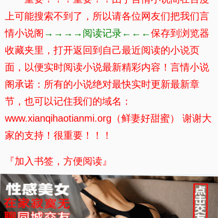
上可能搜索不到了，所以请各位网友们把我们言
情小说阁
→→→→阅读记录←←←
保存到浏览器
收藏夹里，打开返回到自己最近阅读的小说页
面，以便实时阅读小说最新精彩内容！言情小说
阁承诺：所有的小说绝对最快实时更新最新章
节，也可以记住我们的域名：
www.xianqihaotianmi.org（鲜妻好甜蜜） 谢谢大
家的支持！很重要！！！
『加入书签，方便阅读』