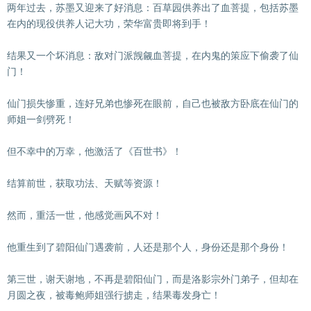
两年过去，苏墨又迎来了好消息：百草园供养出了血菩提，包括苏墨
在内的现役供养人记大功，荣华富贵即将到手！
结果又一个坏消息：敌对门派觊觎血菩提，在内鬼的策应下偷袭了仙
门！
仙门损失惨重，连好兄弟也惨死在眼前，自己也被敌方卧底在仙门的
师姐一剑劈死！
但不幸中的万幸，他激活了《百世书》！
结算前世，获取功法、天赋等资源！
然而，重活一世，他感觉画风不对！
他重生到了碧阳仙门遇袭前，人还是那个人，身份还是那个身份！
第三世，谢天谢地，不再是碧阳仙门，而是洛影宗外门弟子，但却在
月圆之夜，被毒鲍师姐强行掳走，结果毒发身亡！