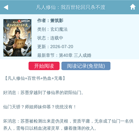
凡人修仙：我百世轮回只杀不渡
作者：箫筑影
类别：玄幻魔法
状态：连载中
更新：2026-07-20
最新章节：
第40章 三人成婚
开始阅读
阅读记录(免登陆)
【凡人修仙+百世书+热血+无毒】
好消息：苏墨穿越到了修仙界的碧阳仙门。
仙门天骄？师姐师妹仰慕？统统没有！
坏消息：苏墨被检测出来是伪灵根，资质平庸，无奈成了仙门一名供
养人，需每日以精血浇灌灵草，赚着微薄的收入。