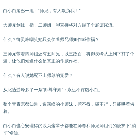
白小白尾巴一甩：“师兄，有人欺负我！”
大师兄剑锋一指，二师姐一脚直接将对方踹了个屁滚尿流。
什么？御灵峰嘲笑她只会仗着师兄师姐作威作福？
三师兄带着四师姐还有五师兄，以三敌百，将御灵峰从上到下打了个
遍，让他们知道什么是真正的作威作福。
什么？有人说她配不上师尊的宠爱？
从此逍遥峰多了一条“师尊守则”：永远不许凶小白。
整个青霄宗都知道，逍遥峰的小师妹，惹不得，碰不得，只能哄着供
着。
白小白也心安理得的以为这辈子都能在师尊和师兄师姐们的庇护下“躺
平”修仙。