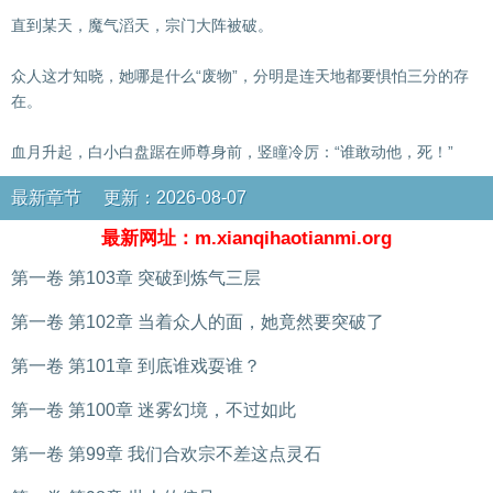
直到某天，魔气滔天，宗门大阵被破。
众人这才知晓，她哪是什么“废物”，分明是连天地都要惧怕三分的存
在。
血月升起，白小白盘踞在师尊身前，竖瞳冷厉：“谁敢动他，死！”
最新章节 更新：2026-08-07
最新网址：m.xianqihaotianmi.org
第一卷 第103章 突破到炼气三层
第一卷 第102章 当着众人的面，她竟然要突破了
第一卷 第101章 到底谁戏耍谁？
第一卷 第100章 迷雾幻境，不过如此
第一卷 第99章 我们合欢宗不差这点灵石