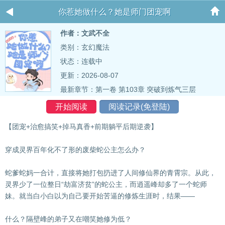
你惹她做什么？她是师门团宠啊
作者：文武不全
类别：玄幻魔法
状态：连载中
更新：2026-08-07
最新章节：
第一卷 第103章 突破到炼气三层
开始阅读
阅读记录(免登陆)
【团宠+治愈搞笑+掉马真香+前期躺平后期逆袭】
穿成灵界百年化不了形的废柴蛇公主怎么办？
蛇爹蛇妈一合计，直接将她打包扔进了人间修仙界的青霄宗。从此，
灵界少了一位整日“劫富济贫”的蛇公主，而逍遥峰却多了一个蛇师
妹。就当白小白以为自己要开始苦逼的修炼生涯时，结果——
什么？隔壁峰的弟子又在嘲笑她修为低？