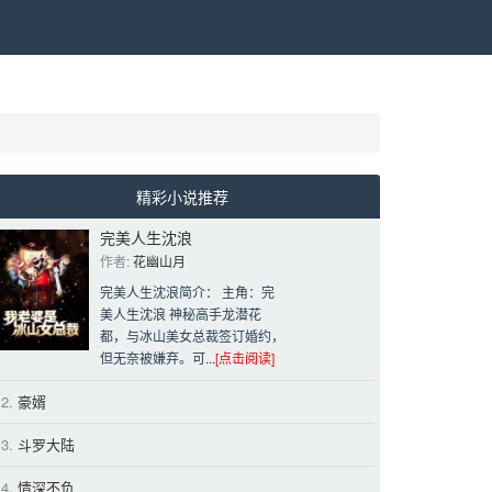
精彩小说推荐
完美人生沈浪
作者: 
花幽山月
完美人生沈浪简介： 主角：完
美人生沈浪 神秘高手龙潜花
都，与冰山美女总裁签订婚约，
但无奈被嫌弃。可...
[点击阅读]
2.
豪婿 
3.
斗罗大陆 
4.
情深不负 