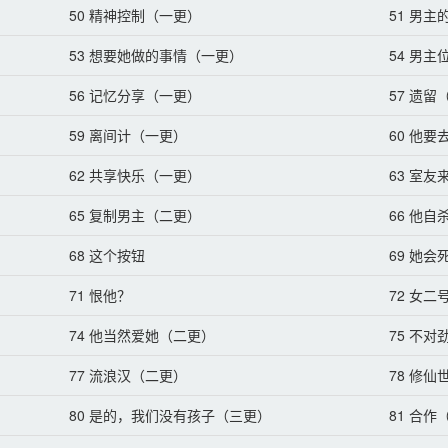
50 精神控制（一更）
51 男
国玫瑰割掉腺体，被家族抛弃——
53 想要她做的事情（一更）
54 男
的人。
56 记忆分享（一更）
57 遗留
59 离间计（一更）
60 他
海盗头子女主X温润如玉的贵族公子男主
62 共享快乐（一更）
63 室
部分内容很少，就是借这个设定谈恋爱。
65 复制男主（二更）
66 他
68 这个按钮
69 她
71 恨他？
72 女二
74 他当然爱她（二更）
75 不
77 流浪汉（二更）
78 修
80 是的，我们没有孩子（三更）
81 合作