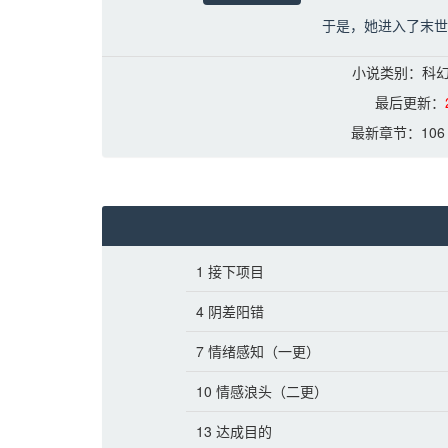
于是，她进入了末世
子了。
小说类别：科幻
她对工作搭子只有三
最后更新：
一起骂这个世界的男
最新章节：
10
她的工作搭子在吃饭
笑。
云清月心说自己这个
下一本写《不配》
1 接下项目
龙千里第一次穿越到
女，不分ABO，那
4 阴差阳错
一起。
7 情绪感知（一更）
于是，一直到她坐上
10 情感浪头（二更）
再睁开眼睛，她回到
13 达成目的
这一次，比起王座，