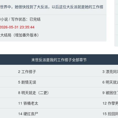
世界中，她很快找到了大反派，以后这位大反派就是她的工作搭
小说 / 写作状态：已完结
个要求:能一起摸鱼，能一起吃饭，能一起骂老板，这里当然就是
2026-05-31 23:35:44
主。
6 大结局（增加番外版本）
和摸鱼上没什么问题，只是每次骂男主的时候，他都有种迷之微
工作搭子还挺讲究，都不在背后说老板坏话。
末世反派是我的工作搭子全部章节
2 工作搭子
3 漂亮同
ABO世界时，她自己身份是女性Omega，但她脑子里性别只分男
个时候，她其实想过谈恋爱，但问题是她实在是无法和男A生活在
5 剧情无误
6 明天就
8 明天就走（二更）
9 被困
了帝国王座，她都是单身，最后她因为信息素紊乱去世。
11 铁桶老太
12 作孽
了刚穿越到这个世界的时候。
14 硬扛丧尸
15 捡回
她决定先解决一下自己的信息素问题，她记得前世帝国有个贵族