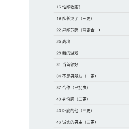
男O研究出来了解决
16 谁能收服？
于是，这一世，她提
19 队长哭了（三更）
—————————
22 异能苏醒（两更合一）
闻锦是贵族男性om
25 高墙
就规划好了一生。
28 新的游戏
然而，世事变化无常
百分之百匹配度的女
31 当首领好
对方很快也进入了皇
34 不是男朋友（一更）
最不合格的女性om
的太子妃。
37 合作（已捉虫）
闻锦想到对方的生存
40 身份牌（三更）
一步一步地帮她成为
43 卧底的他（三更）
对方逗他，别老是跟
46 诚实的男主（三更）
他想，怎么可能？