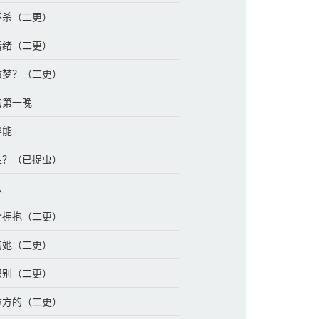
择不杀（二更）
慌情绪（二更）
体做梦？（二更）
的第一晚
异能
男主？（已捉虫）
队
一个拥抱（二更）
人的她（二更）
准识别（二更）
大方方的（二更）