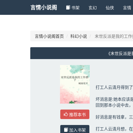
言情小说阁
书架
玄幻 
仙侠 
言情 
言情小说阁首页
科幻小说
末世反派是我的工作
《末世反派是
打工人云清月得到了
坏消息是:她本应该
回到那本小说中去，
推荐本书
好消息是有钱拿，三
打工人云清月想，在
加入书架