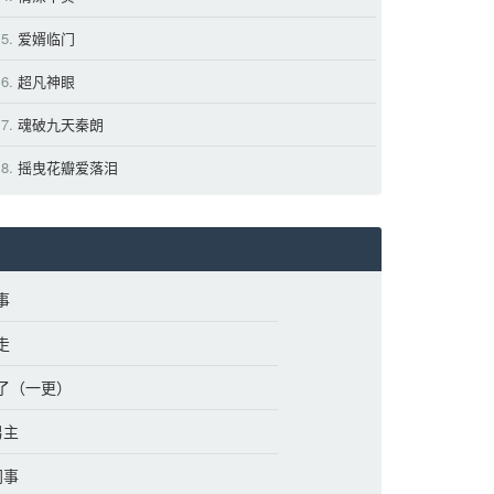
5.
爱婿临门 
6.
超凡神眼 
7.
魂破九天秦朗 
8.
摇曳花瓣爱落泪 
事
走
住了（一更）
男主
同事