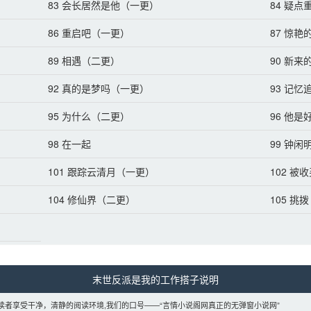
83 会长居然是他（一更）
84 疑
86 重启吧（一更）
87 惊
89 相遇（二更）
90 新
92 真的是梦吗（一更）
93 记
95 为什么（二更）
96 他是
98 在一起
99 钟闲
101 跟踪云清月（一更）
102 
104 修仙界（二更）
105 
末世反派是我的工作搭子说明 
读者享受干净，清静的阅读环境,我们的口号——“言情小说阁网真正的无弹窗小说网”