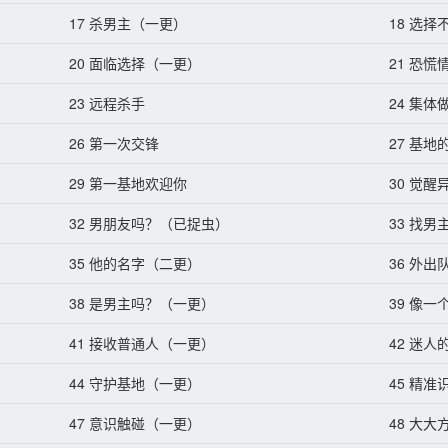
第二性别的药剂，最后因为这个大逆不道的罪名被处死了。
17 杀男主（一更）
18 选
前回到了帝国。
20 面临选择（一更）
21 恐
—
23 远程杀手
24 集
ega，被誉为帝国玫瑰，作为顶级优质omega，家族在他分化时，
26 第一次交锋
27 基地
29 第一基地欢迎你
30 觉醒
，与闻锦一起长大的皇太子出去一趟，回来就带回来了一个和他
性omega，对方成为了预备太子妃。
32 男朋友吗？（已捉虫）
33 找
家omega学院学习，成为了闻锦的同桌，对方大概是这个世界上
35 他的名字（二更）
36 外出
ega，逃课，和老师对骂，门门课程倒数第一，被媒体称为最失格
38 是男主吗？（一更）
39 像
环境，总会出手帮她一下，教她跳舞，教她如何应对外界媒体，
41 接收普通人（一更）
42 迷
优秀的太子妃。
44 守护基地（一更）
45 精
我玩，学坏了怎么办？
47 意识触碰（一更）
48 大