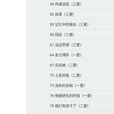
49 传递消息（三更）
两个月后，曾经的帝
52 自卑（三更）
他爱上了最不应该爱
55 记忆中的彼此（三更）
————
58 回应（三更）
伪太子妃实际上星际
61 没边界感（三更）
ABO设定，但是这
64 各方博弈（一更）
67 先杀她（二更）
70 土系异能（二更）
73 消失的谈韬（一更）
76 他被研究的时候（一更）
79 我们有孩子了（二更）