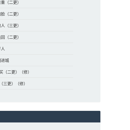
点重重（二更）
艳的脸（二更）
来的人（三更）
忆追回（二更）
好人
明进城
被收买（二更）（修）
挑拨（三更）（修）