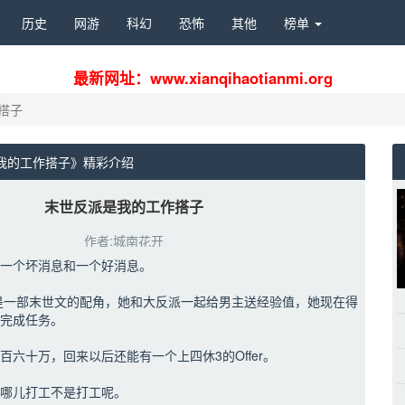
历史 
网游 
科幻 
恐怖 
其他 
榜单 
最新网址：www.xianqihaotianmi.org
搭子
我的工作搭子》精彩介绍 
末世反派是我的工作搭子
作者:城南花开
一个坏消息和一个好消息。
是一部末世文的配角，她和大反派一起给男主送经验值，她现在得
完成任务。
百六十万，回来以后还能有一个上四休3的Offer。
哪儿打工不是打工呢。