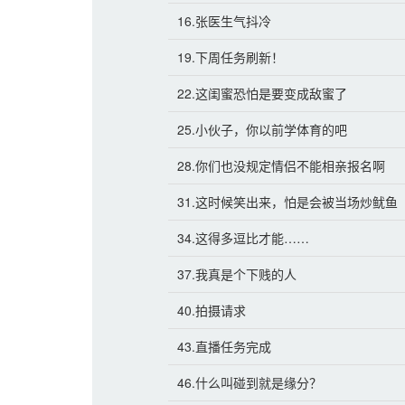
16.张医生气抖冷
19.下周任务刷新！
22.这闺蜜恐怕是要变成敌蜜了
25.小伙子，你以前学体育的吧
28.你们也没规定情侣不能相亲报名啊
31.这时候笑出来，怕是会被当场炒鱿鱼
34.这得多逗比才能……
37.我真是个下贱的人
40.拍摄请求
43.直播任务完成
46.什么叫碰到就是缘分？