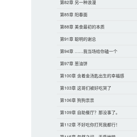
第82章 另一种浪漫
第85章 阳春面
第88章 美食最初的本质
第91章 聪明的谢总
第94章 ……我当场给你磕一个
第97章 葱油饼
第100章 含着金汤匙出生的幸福感
第103章 这哥们被好吃哭了
第106章 狗狗祟祟
第109章 自助餐厅？那没事了。
第112章 不好吃你打死我都行！
第115章 忽然之间，天昏地暗