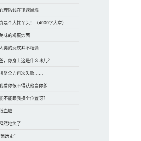
章 心理防线在迅速崩塌
章 真是个大馋丫头！（4000字大章）
章 美味的鸡蛋炒面
章 人类的悲欢并不相通
章 爸，你身上这是什么味儿？
章 拼尽全力再次失败……
章 我看你恨不得认他当你爹
章 能不能跟我换个位置呀？
 低血糖
 释然地笑了
 “黑历史”