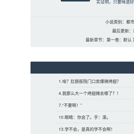
实证明，只要味道好
食客们对林老板又爱
小说类别：都市
\n某食客2：林老
最后更新：
要他营业，我就是最
最新章节：
第一卷：默认 
1.啥？肛肠医院门口卖爆辣烤翅？
4.我那么大一个烤翅摊去哪了？！
7.“不要啊！”
10.眼睛：你会了。手：滚。
13.学不会，是真的学不会啊！