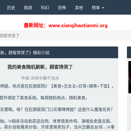
历史 
网游 
科幻 
恐怖 
其他 
榜单 
最新网址：www.xianqihaotianmi.org
顾客馋哭了
新，顾客馋哭了》精彩介绍 
我的美食随机刷新，顾客馋哭了
作者:冰咖半糖不加冰
烤翅，地点竟在肛肠医院》【美食+无女主+日常+搞笑+下饭】。
，意外绑定了美食系统。每周随机地点，随机美食。
玄傻眼。啥？在肛肠医院门口买爆辣烤翅？这是什么魔鬼任务？
始。\n相亲活动卖蒜泥白肉、体育馆卖炸鸡、演唱会卖臭豆腐、
，高价自助餐卖炒饭、开库里南卖包子、当众念霸总台词....\n事