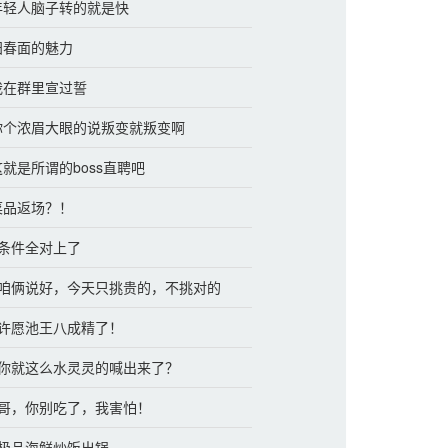
 年轻人脑子转的就是快
 阳春面的魅力
 我在群里宣过誓
 你个浓眉大眼的说叛变就叛变啊
这就是所谓的boss直聘吧
 菜品返场？！
 条件全对上了
章 咱俩说好，今天只挑贵的，不挑对的
章 许愿池王八成精了！
章 你就这么水灵灵的喊出来了？
章 哥，你别吃了，我害怕！
章 极品海鲜炒饭出锅