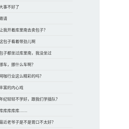
 大事不好了
 邀请
章 让我开着库里南去卖包子？
章 这包子看着带劲儿啊
章 包子都坐过库里南，我没坐过
章 挪车，挪什么车啊？
章 网咖行业这么精彩的吗？
 丰富的内心戏
章 年纪轻轻不学好，跟我们学插队？
章 库库库库库……
章 最近老爷子是不是胃口不太好？