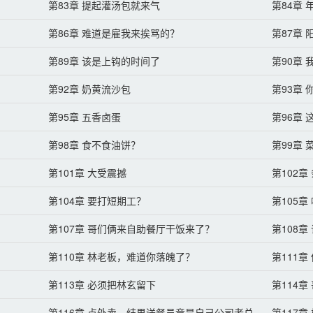
第83章 提起灌汤包就来气
第84章
第86章 难道是雇我来挨骂的？
第87章
第89章 该是上钩的时间了
第90章
第92章 奶黄流沙包
第93章
第95章 五香卤蛋
第96章 
第98章 食不食油饼？
第99章
第101章 大受震撼
第102章
第104章 要打短期工？
第105
第107章 哥们俩来自助餐厅干饭来了？
第108
第110章 林老板，难道你落魄了？
第111
第113章 必须把林玄留下
第114
第116章 点外卖，结果送餐员竟是自己公司老总
第117