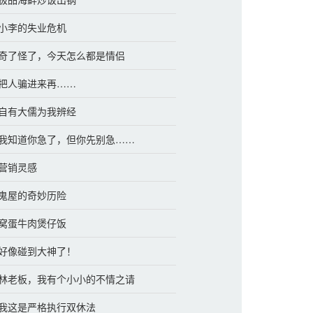
章 小李的失业危机
章 奇了怪了，今天怎么都是情侣
章 把人骗进来再……
章 自有大儒为我辨经
章 我知道你急了，但你先别急……
 营销灵感
章 鬼屋的奇妙历险
章 窝蛋牛肉煲仔饭
章 好像碰到大神了！
章 林老板，我有个小小的不情之请
章 我这是严格执行双休法