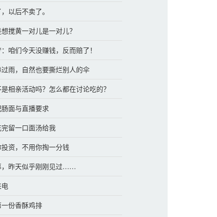
卖了，以后不卖了。
道是想搅黄一对儿是一对儿？
梦梦：咱们今天没赚钱，反而赔了！
己淋过雨，自然也要撕烂别人的伞
里不是相亲活动吗？怎么都在讨论吃的？
辣肥肠面与直播要求
下吃完留一口面汤给我
给你投资，不用你掏一分钱
一幕，昨天似乎刚刚见过……
来电
出第一份香酥鸡排