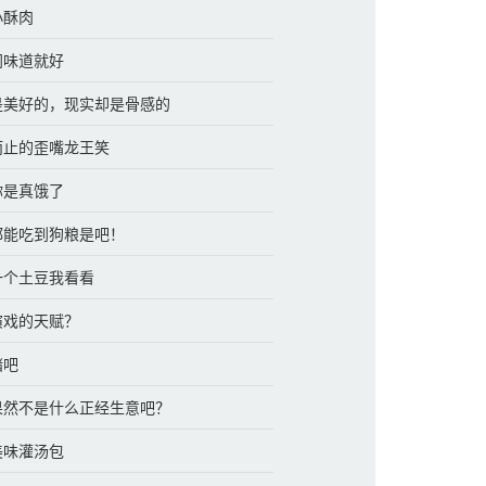
小酥肉
闻闻味道就好
象是美好的，现实却是骨感的
然而止的歪嘴龙王笑
看你是真饿了
晨都能吃到狗粮是吧！
削一个土豆我看看
有演戏的天赋？
赌吧
 果然不是什么正经生意吧？
 美味灌汤包