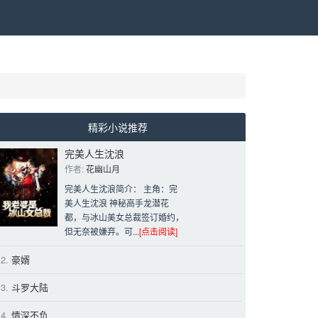
精彩小说推荐
完美人生沈浪
作者: 
花幽山月
完美人生沈浪简介： 主角：完
美人生沈浪 神秘高手龙潜花
都，与冰山美女总裁签订婚约，
但无奈被嫌弃。可...
[点击阅读]
2.
豪婿 
3.
斗罗大陆 
4.
情深不负 