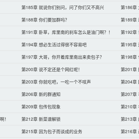
第185章 就说你们别问，问了你们又不高兴
第186章
第188章 你们要加群吗？
第189章
第191章 卧草，库里南的刹车怎么是油门啊？！
第192
第194章 想必生活过得很不容易吧
第195
第197章 大哥，你开着库里南出来卖包子？
第198
第200章 说不定还是个网红呢！
第201
第203章 你就吃吧，一吃一个不吱声
第204
第206章 新的群通知
第207章
第209章 包传包现象
第210
店啊！
第212章 新菜谱解锁
第213
第215章 因为包子而谈成的业务
第216