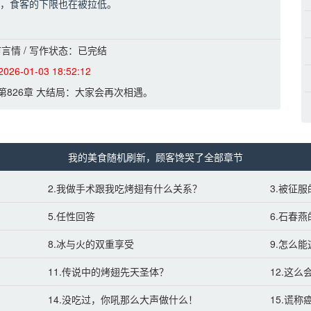
，食客的下限也在被拉低。
又恨。\n某食客1：我痔疮好了，老板换地方了？
言情 / 写作状态：已完结
板你做个人好不好！\n某食客3：我已经不在乎林老板在哪摆摊，只
2026-01-03 18:52:12
幸福的。
第826章 大结局：大家会再次相遇。
我的美食随机刷新，顾客馋哭了全部章节
2.我做手术跟我吃烤翅有什么关系？
3.被征
5.任性回答
6.石春
8.冰与火的双重享受
9.怎么
11.传说中的烤翅先天圣体？
12.这
14.没吃过，你吼那么大声做什么！
15.谎