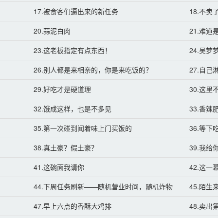
17.被食客们逼出来的新任务
18.不
20.蒜泥白肉
21.难
23.这老板指定有点东西！
24.吴
26.别人都是来相亲的，你是来吃饭的？
27.自
29.好吃才是硬道理
30.这
32.饿成这样，也是不多见
33.香
35.第一次碰到闻着味上门买饭的
36.等
38.真土豪？假土豪？
39.我
41.这碗面我请你
42.这
44.下周任务刷新——随机营业时间，随机炸物
45.陌生
47.早上六点的香酥大鸡排
48.卖