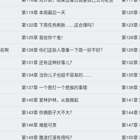
第119章 本周最后一天
第120
第122章 下周任务刷新……这合理吗？
第123
第125章 我信你个鬼！
第126
菜名啊
第128章 你们这些人尊重一下周一好不好？
第129
第131章 还有这种好事儿？
第132
第134章 当你儿子也挺不容易的……
第135章
第137章 一个愿打一个愿挨的事情
第138
第140章 爱林护林，从我做起
第141
第143章 你俩胆子大不大？
第144
第146章 难能可贵
第147
第149章 撒泼打滚有用吗？
第150