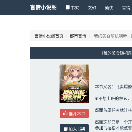
言情小说阁
书架
玄幻 
仙侠 
言情 
言情小说阁首页
都市言情
我的美食随机刷新，
《我的美食随机刷
本书又名：《卖爆辣
\n不想上班的林玄
然而首周任务就让林
推荐本书
然而这却只是一个开
参加马拉松才能点餐
加入书架