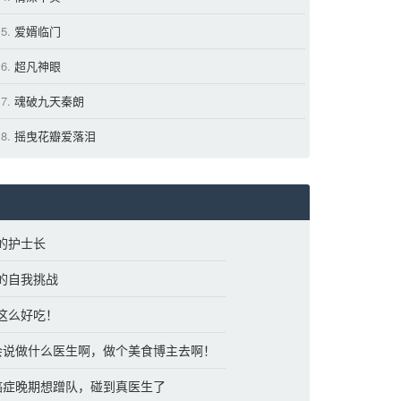
5.
爱婿临门 
6.
超凡神眼 
7.
魂破九天秦朗 
8.
摇曳花瓣爱落泪 
服的护士长
燕的自我挑战
能这么好吃！
么会说做什么医生啊，做个美食博主去啊！
称癌症晚期想蹭队，碰到真医生了