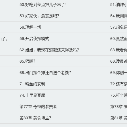
50.好吃到差点把儿子忘了！
51.油炸
53.好家伙，悬赏是吧？
54.我
56.理解一切
57.想
西了。
59.开启侦探模式
60.戛
62.姐姐，我现在道歉还来得及吗？
63.我
65.劈腿？
66.凌
68.出门摆个摊还白送个老婆？
69.你
71.粉丝的安利
72.还
74.十里臭豆腐
75.打个
第77章 奇怪的参赛者
第78章
第80章 美食博主？
第81章