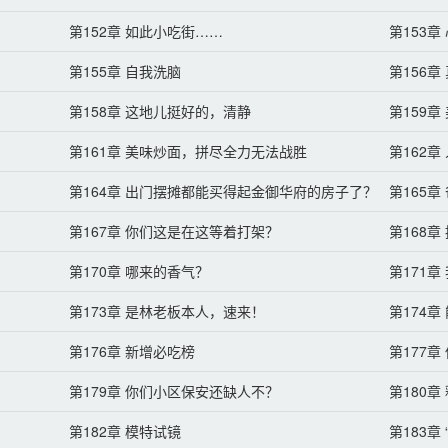
第152章 如此小吃街……
第153
第155章 自我洗脑
第156
第158章 这地儿挺好的，清静
第159
第161章 美味炒面，拼尽全力无法战胜
第162
第164章 出门摆摊都能买得起金御华府的房子了？
第165
第167章 你们这是在这等着打架？
第168
第170章 哪来的香气？
第171
第173章 是林老板本人，速来！
第174
第176章 新增必吃榜
第177章
第179章 你们小区保安还缺人不？
第180章
第182章 模特试镜
第183章