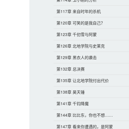
第117章 来自时年的杀机
第120章 可笑的是我自己？
第123章 千仞雪与阿蒙
第126章 北地学院与史莱克
第129章 黑衣人的袭击
第132章 总决赛
第135章 让北地学院付出代价
第138章 昊天锤
第141章 千钧降魔
第144章 比比东，你也不想……
第147章 看来你遭遇的，是阿蒙