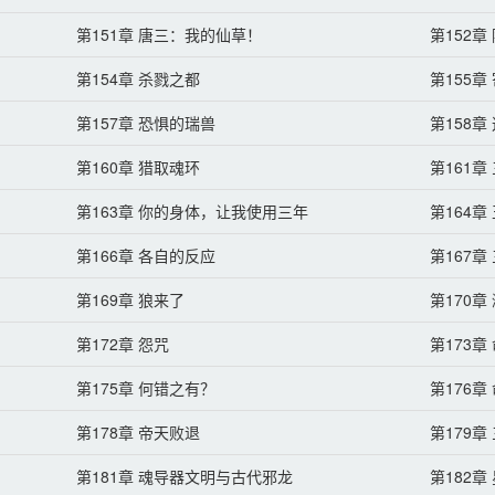
第151章 唐三：我的仙草！
第152
第154章 杀戮之都
第155章
第157章 恐惧的瑞兽
第158
第160章 猎取魂环
第161章
第163章 你的身体，让我使用三年
第164章
第166章 各自的反应
第167章
第169章 狼来了
第170章
第172章 怨咒
第173章
第175章 何错之有？
第176章
第178章 帝天败退
第179章
第181章 魂导器文明与古代邪龙
第182章