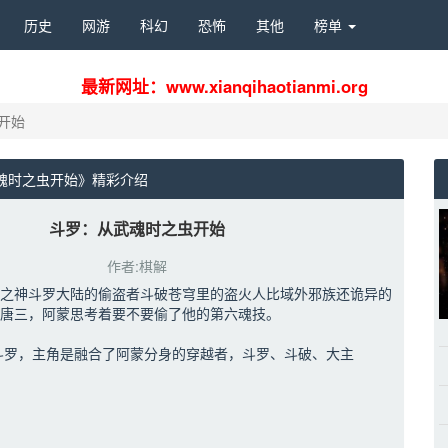
历史 
网游 
科幻 
恐怖 
其他 
榜单 
最新网址：www.xianqihaotianmi.org
开始
魂时之虫开始》精彩介绍 
斗罗：从武魂时之虫开始
作者:棋解
之神斗罗大陆的偷盗者斗破苍穹里的盗火人比域外邪族还诡异的
唐三，阿蒙思考着要不要偷了他的第六魂技。
斗罗，主角是融合了阿蒙分身的穿越者，斗罗、斗破、大主