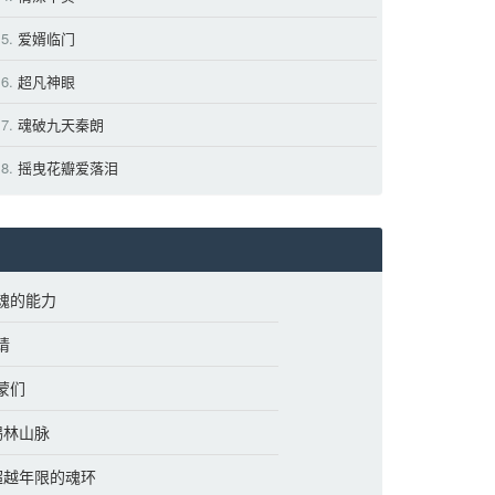
5.
爱婿临门 
6.
超凡神眼 
7.
魂破九天秦朗 
8.
摇曳花瓣爱落泪 
武魂的能力
请
阿蒙们
锡林山脉
 超越年限的魂环