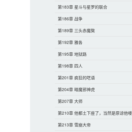
第183章 星斗与星罗的联合
第186章 战争
第189章 三头赤魔獒
第192章 雅各
第195章 地狱路
第198章 四人
第201章 疯狂的呓语
第204章 暗魔邪神虎
第207章 大师
第210章 他都土下座了，当然是原谅他
第213章 雪崩大帝