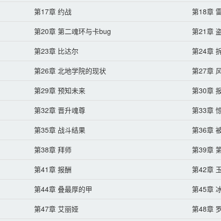
第17章 约战
第18章 
第20章 第二魂环与卡bug
第21章 
第23章 比达尔
第24章 
第26章 北地学院的现状
第27章 
第29章 预知未来
第30章 
第32章 晋升魂尊
第33章 
第35章 战斗结果
第36章 
第38章 拜师
第39章 
第41章 报酬
第42章 
第44章 叠最厚的甲
第45章 
第47章 艾丽娅
第48章 