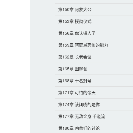
第150章 阿蒙大公
第153章 授勋仪式
第156章 你认错人了
第159章 阿蒙最恐怖的能力
第162章 长老会议
第165章 图铎领
第168章 十名封号
第171章 可怕的帝天
第174章 该闭嘴的是你
第177章 无敌金身·千道流
第180章 凶兽们的讨论