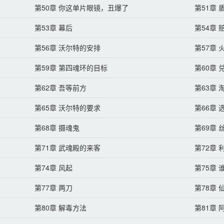
第50章 你这单片眼镜，丑爆了
第51章 
第53章 幕后
第54章 
第56章 沃尔特的安排
第57章 
第59章 第四魂环的目标
第60章 
第62章 吾等前方
第63章 
第65章 沃尔特的要求
第66章
第68章 摄魂鬼
第69章 
第71章 武魂殿的来客
第72章 
第74章 风起
第75章 
第77章 两刀
第78章 
第80章 解毒方法
第81章