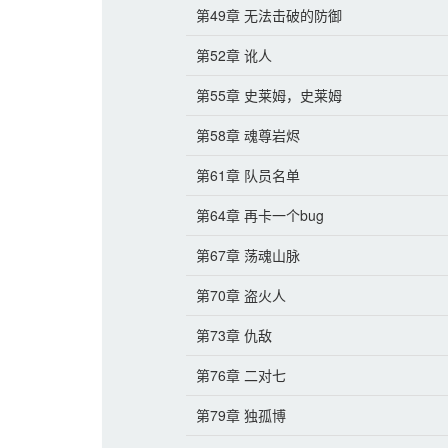
第49章 无法击破的防御
第52章 讹人
第55章 史莱姆，史莱姆
第58章 魂尊岩烬
第61章 队员名单
第64章 再卡一个bug
第67章 荡魂山脉
第70章 盗火人
第73章 仇敌
第76章 二对七
第79章 独孤博