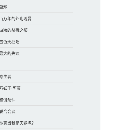
 兽潮
章 百万年的外附魂骨
章 缺粮的杀戮之都
 雪色天鹅吻
 最大的失误
 寄生者
 万妖王·阿蒙
 和谈条件
 联合会谈
章 你真当我是天鹅呢？